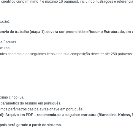
 científico curto (mínimo 7 e máximo 16 páginas), incluindo ilustrações e referência
ssão):
e envio de trabalho (etapa 1), deverá ser preenchido o Resumo Estruturado, em
maiúsculas.
sculas.
nico contempla os seguintes itens e na sua composição deve ter até 250 palavras:
ximo cinco (5).
s parâmetros do resumo em português.
smos parâmetros das palavras-chave em português.
ual): Arquivo em PDF – recomenda-se a seguinte estrutura (Biancolino, Kniess, M
pois será gerado a partir do sistema.