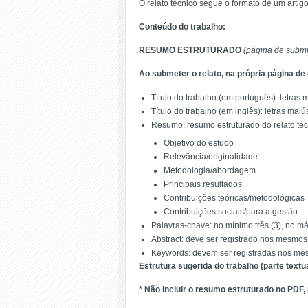
O relato técnico segue o formato de um artigo
Conteúdo do trabalho:
RESUMO ESTRUTURADO
(página de submi
Ao submeter o relato, na própria página d
Título do trabalho (em português): letras 
Título do trabalho (em inglês): letras maiú
Resumo: resumo estruturado do relato téc
Objetivo do estudo
Relevância/originalidade
Metodologia/abordagem
Principais resultados
Contribuições teóricas/metodológicas
Contribuições sociais/para a gestão
Palavras-chave: no mínimo três (3), no má
Abstract: deve ser registrado nos mesmo
Keywords: devem ser registradas nos me
Estrutura sugerida do trabalho (parte text
* Não incluir o resumo estruturado no PDF, 