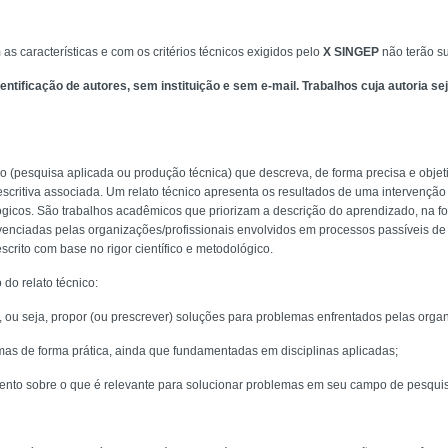
s características e com os critérios técnicos exigidos pelo
X SINGEP
não terão s
entificação de autores, sem instituição e sem e-mail. Trabalhos cuja autoria s
udo (pesquisa aplicada ou produção técnica) que descreva, de forma precisa e objet
escritiva associada. Um relato técnico apresenta os resultados de uma intervenção
ógicos. São trabalhos acadêmicos que priorizam a descrição do aprendizado, na fo
venciadas pelas organizações/profissionais envolvidos em processos passíveis d
scrito com base no rigor científico e metodológico.
do relato técnico:
o, ou seja, propor (ou prescrever) soluções para problemas enfrentados pelas orga
mas de forma prática, ainda que fundamentadas em disciplinas aplicadas;
ento sobre o que é relevante para solucionar problemas em seu campo de pesqui