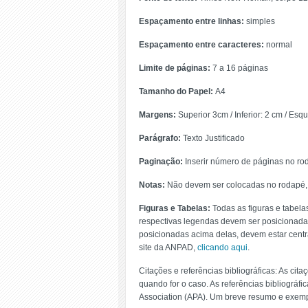
Espaçamento entre linhas:
simples
Espaçamento entre caracteres:
normal
Limite de páginas:
7 a 16 páginas
Tamanho do Papel:
A4
Margens:
Superior 3cm / Inferior: 2 cm / Esqu
Parágrafo:
Texto Justificado
Paginação:
Inserir número de páginas no rod
Notas:
Não devem ser colocadas no rodapé, m
Figuras e Tabelas:
Todas as figuras e tabela
respectivas legendas devem ser posicionadas
posicionadas acima delas, devem estar cen
site da ANPAD,
clicando aqui
.
Citações e referências bibliográficas: As ci
quando for o caso. As referências bibliográf
Association (APA). Um breve resumo e exemp