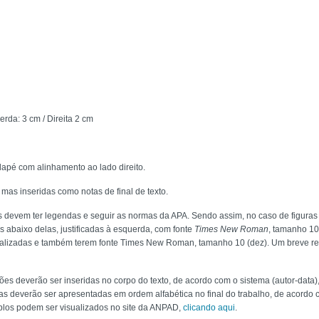
erda: 3 cm / Direita 2 cm
apé com alinhamento ao lado direito.
as inseridas como notas de final de texto.
s devem ter legendas e seguir as normas da APA. Sendo assim, no caso de figuras (
 abaixo delas, justificadas à esquerda, com fonte
Times New Roman
, tamanho 10
tralizadas e também terem fonte Times New Roman, tamanho 10 (dez). Um breve r
tações deverão ser inseridas no corpo do texto, de acordo com o sistema (autor-dat
icas deverão ser apresentadas em ordem alfabética no final do trabalho, de acord
los podem ser visualizados no site da ANPAD,
clicando aqui
.