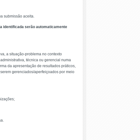
ua submissão aceita.
eja identificada serão automaticamente
iva, a situação-problema no contexto
 administrativa, técnica ou gerencial numa
rma da apresentação de resultados práticos,
e serem gerenciados/aperfeiçoados por meio
nizações;
sa.