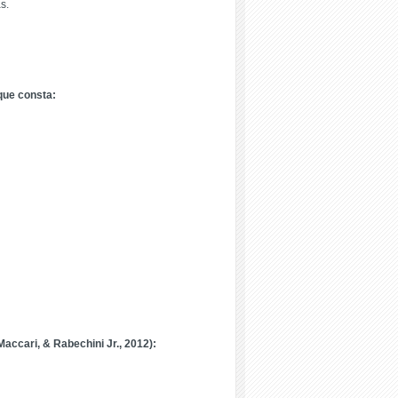
s.
 que consta:
accari, & Rabechini Jr., 2012):