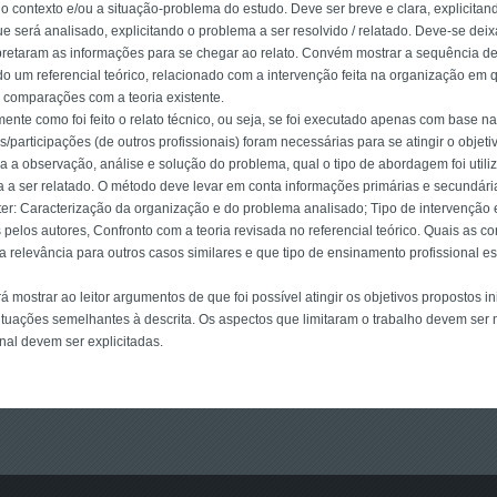
 o contexto e/ou a situação-problema do estudo. Deve ser breve e clara, explicitand
ue será analisado, explicitando o problema a ser resolvido / relatado. Deve-se deixar
rpretaram as informações para se chegar ao relato. Convém mostrar a sequência de
o um referencial teórico, relacionado com a intervenção feita na organização em q
ar comparações com a teoria existente.
ente como foi feito o relato técnico, ou seja, se foi executado apenas com base na 
/participações (de outros profissionais) foram necessárias para se atingir o objeti
ra a observação, análise e solução do problema, qual o tipo de abordagem foi utiliza
a a ser relatado. O método deve levar em conta informações primárias e secundári
ter: Caracterização da organização e do problema analisado; Tipo de intervençã
 pelos autores, Confronto com a teoria revisada no referencial teórico. Quais as c
a relevância para outros casos similares e que tipo de ensinamento profissional es
rá mostrar ao leitor argumentos de que foi possível atingir os objetivos propostos 
tuações semelhantes à descrita. Os aspectos que limitaram o trabalho devem ser m
onal devem ser explicitadas.