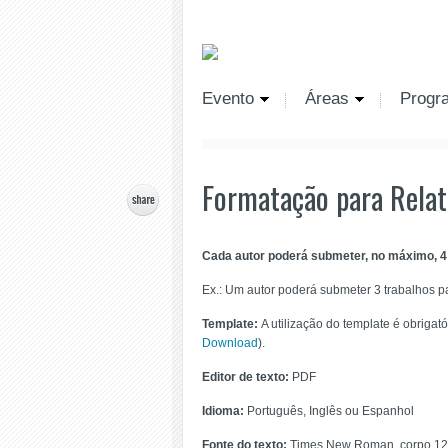
Evento
Áreas
Progr
Formatação para Relat
Cada autor poderá submeter, no máximo, 4
Ex.: Um autor poderá submeter 3 trabalhos pa
Template:
A utilização do template é obriga
Download
).
Editor de texto:
PDF
Idioma:
Português, Inglês ou Espanhol
Fonte do texto:
Times New Roman, corpo 12