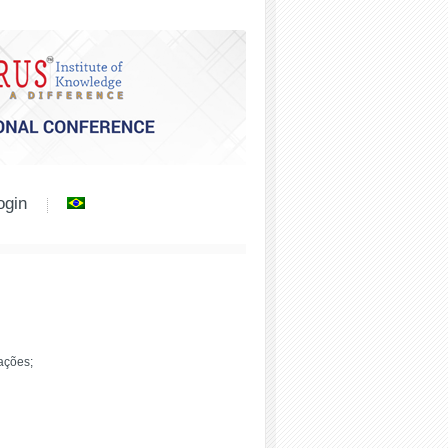
ogin
ações;