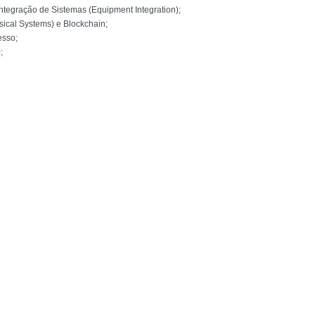
ntegração de Sistemas (Equipment Integration);
ical Systems) e Blockchain;
esso;
;