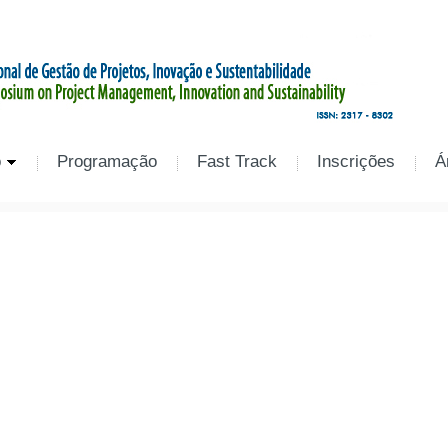
o
Programação
Fast Track
Inscrições
Á